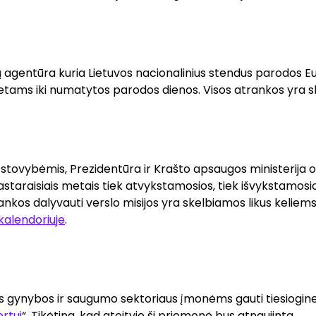
 agentūra kuria Lietuvos nacionalinius stendus parodos E
etams iki numatytos parodos dienos. Visos atrankos yra 
tstovybėmis, Prezidentūra ir Krašto apsaugos ministerija 
astaraisiais metais tiek atvykstamosios, tiek išvykstamosi
. Atrankos dalyvauti verslo misijos yra skelbiamos likus kel
kalendoriuje
.
s gynybos ir saugumo sektoriaus įmonėms gauti tiesiogines
rtui
“. Tikėtina, kad ateityje ši priemonė bus atnaujinta.