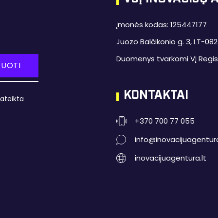
Įmonės kodas: 125447177
Juozo Balčikonio g. 3, LT-0824
Duomenys tvarkomi VĮ Regis
UOTI
KONTAKTAI
ateikta
+370 700 77 055
info@inovacijuagentura
inovacijuagentura.lt