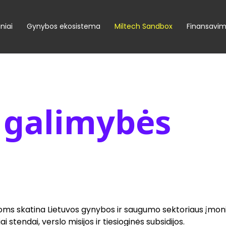
niai
Gynybos ekosistema
Miltech Sandbox
Finansavi
 galimybės
ijoms skatina Lietuvos gynybos ir saugumo sektoriaus įmon
stendai, verslo misijos ir tiesioginės subsidijos.