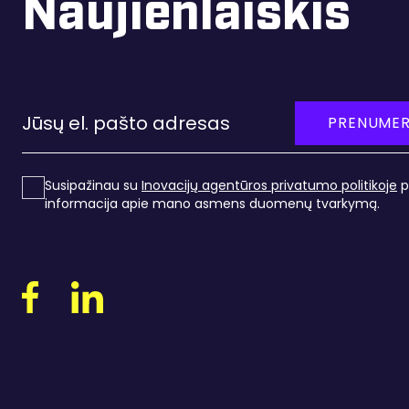
Naujienlaiškis
PRENUMER
Susipažinau su
Inovacijų agentūros privatumo politikoje
p
informacija apie mano asmens duomenų tvarkymą
.