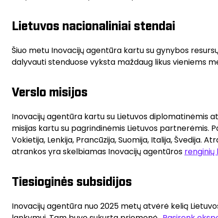
Lietuvos nacionaliniai stendai
Šiuo metu Inovacijų agentūra kartu su gynybos resursų
dalyvauti stenduose vyksta maždaug likus vieniems m
Verslo misijos
Inovacijų agentūra kartu su Lietuvos diplomatinėmis a
misijas kartu su pagrindinėmis Lietuvos partnerėmis. P
Vokietija, Lenkija, Prancūzija, Suomija, Italija, Švedija
atrankos yra skelbiamas Inovacijų agentūros
renginių 
Tiesioginės subsidijos
Inovacijų agentūra nuo 2025 metų atvėrė kelią Lietuvo
lankymui. Tam buvo sukurta priemonė „
Pasirenk ekspo