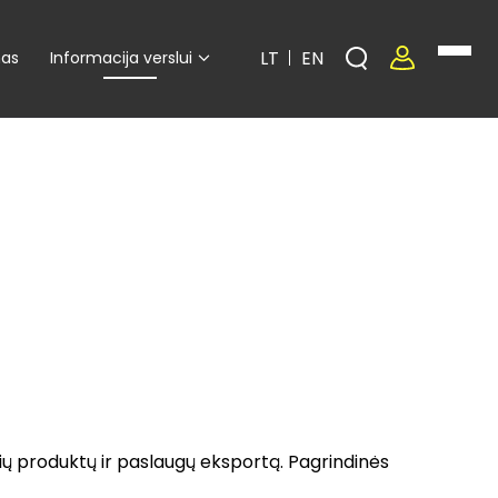
LT
EN
mas
Informacija verslui
ių produktų ir paslaugų eksportą. Pagrindinės