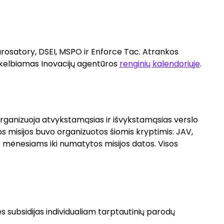
urosatory, DSEI, MSPO ir Enforce Tac. Atrankos
skelbiamas Inovacijų agentūros
renginių kalendoriuje
.
organizuoja atvykstamąsias ir išvykstamąsias verslo
os misijos buvo organizuotos šiomis kryptimis: JAV,
iems mėnesiams iki numatytos misijos datos. Visos
 subsidijas individualiam tarptautinių parodų