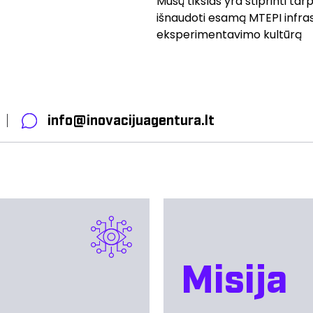
Mūsų tikslas yra stiprinti ta
išnaudoti esamą MTEPI infrast
eksperimentavimo kultūrą
info@inovacijuagentura.lt
Misija