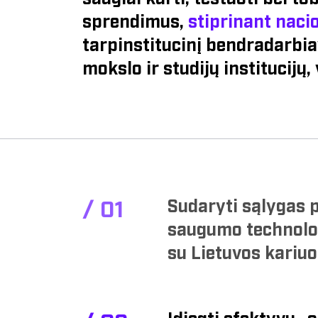
sprendimus,
stiprinant nac
tarpinstitucinį bendradarbi
mokslo ir studijų institucijų, 
Sudaryti sąlygas p
/
0
1
saugumo technolog
su Lietuvos kariu