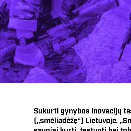
Sukurti gynybos inovacijų te
(„smėliadėžę“) Lietuvoje. „S
saugiai kurti, testuoti bei t