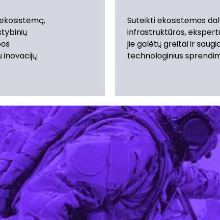
 ekosistemą,
Suteikti ekosistemos dal
stybinių
infrastruktūros, ekspert
bos
jie galėtų greitai ir saugia
u inovacijų
technologinius sprendim