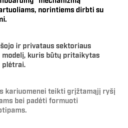
„onboarding“ mechanizmą
artuoliams, norintiems dirbti su
i.
šojo ir privataus sektoriaus
modelį, kuris būtų pritaikytas
 plėtrai.
 kariuomenei teikti grįžtamąjį ryšį
jams bei padėti formuoti
otipams.