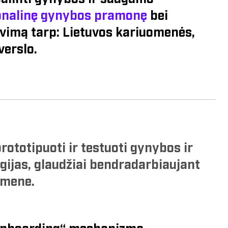
ionalinę gynybos pramonę
bei
avimą tarp: Lietuvos kariuomenės,
verslo.
rototipuoti ir testuoti gynybos ir
ijas, glaudžiai bendradarbiaujant
omene.