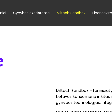
niai
Gynybos ekosistema
Miltech Sandbox
Finansavi
e
Miltech Sandbox – tai iniciatyv
Lietuvos kariuomenę ir kitas in
gynybos technologijas, integr