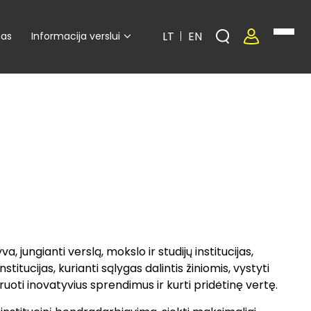
LT
EN
mas
Informacija verslui
a, jungianti verslą, mokslo ir studijų institucijas,
stitucijas, kurianti sąlygas dalintis žiniomis, vystyti
uoti inovatyvius sprendimus ir kurti pridėtinę vertę.