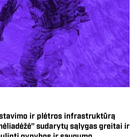
stavimo ir plėtros infrastruktūrą
mėliadėžė” sudarytų sąlygas greitai ir
obulinti gynybos ir saugumo