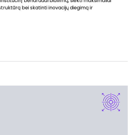
rpinstitucinį bendradarbiavimą, siekti maksimaliai
ruktūrą bei skatinti inovacijų diegimą ir