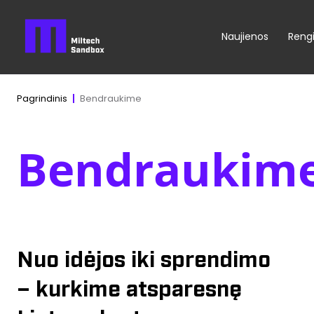
Naujienos
Rengi
Bendraukime
Pagrindinis
Bendraukim
Nuo idėjos iki sprendimo
– kurkime atsparesnę