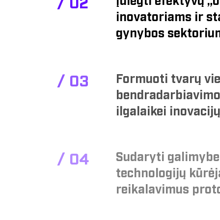
Įdiegti efektyvų 
/
0
2
inovatoriams ir st
gynybos sektorium
Formuoti tvarų vie
/
0
3
bendradarbiavimo 
ilgalaikei inovacijų
Sudaryti galimybes
/
0
4
technologijų kūrė
reikalavimus prot