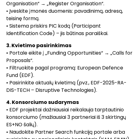
Organisation“ → „Register Organisation“.
• Įveskite įmonės duomenis: pavadinimą, adresą,
teisinę formą.
• Sistema priskirs PIC kodą (Participant
Identification Code) – jis būtinas paraiškai.
3. Kvietimo pasirinkimas
• Portale eikite į „Funding Opportunities“ → „Calls for
Proposals“.
• Filtruokite pagal programą: European Defence
Fund (EDF).
• Pasirinkite aktualų kvietimą (pvz., EDF-2025-RA-
DIS-TECH – Disruptive Technologies).
4. Konsorciumo sudarymas
• EDF projektai dažniausiai reikalauja tarptautinio
konsorciumo (mažiausiai 3 partneriai iš 3 skirtingų
ES+NO šalių).
• Naudokite Partner Search funkciją portale arba