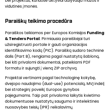
bei projektus, kuriuose aktyviai dalyvauja mažos ir
vidutinės įmonės.
Paraiškų teikimo procedūra
Paraiškos teikiamos per Europos Komisijos
Funding
& Tenders Portal
. Pirmiausia pareiškėjai turi
užsiregistruoti portale ir gauti organizacijos
identifikavimo kodą (PIC). Paraišką sudaro techninė
dalis (Part B), rengiama pagal nustatytą šabloną,
bei kiti privalomi dokumentai, pateikiami PDF
formatu ir sujungti į vieną ZIP archyvą.
Projektai vertinami pagal technologinę kokybę,
dvejopo naudojimo (dual-use) potencialą, MVĮ indėlį
bei strateginį poveikį Europos gynybos
pajėgumams. Taip pat privaloma laikytis kvietimo
dokumentuose nustatytų saugumo ir intelektinės
nuosavybės teisių (IPR) reikalavimų.