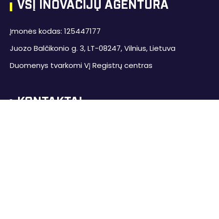
VŠĮ INOVACIJŲ AGENTŪRA
Įmonės kodas: 125447177
Juozo Balčikonio g. 3, LT-08247, Vilnius, Lietuva
Duomenys tvarkomi VĮ Registrų centras
KONTAKTAI
+370 700 77 055
info@inovacijuagentura.lt
inovacijuagentura.lt
MENIU