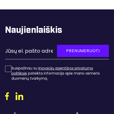
Naujienlaiškis
PRENUMERUOTI
Susipažinau su
Inovacijų agentūros privatumo
politikoje
pateikta informacija apie mano asmens
duomenų tvarkymą
.