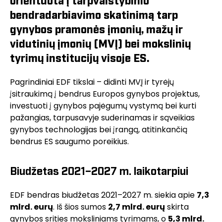
orientuota į tarpvalstybinio
bendradarbiavimo skatinimą tarp
gynybos pramonės įmonių, mažų ir
vidutinių įmonių (MVĮ) bei mokslinių
tyrimų institucijų visoje ES.
Pagrindiniai EDF tikslai – didinti MVĮ ir tyrėjų
įsitraukimą į bendrus Europos gynybos projektus,
investuoti į gynybos pajėgumų vystymą bei kurti
pažangias, tarpusavyje suderinamas ir sąveikias
gynybos technologijas bei įrangą, atitinkančią
bendrus ES saugumo poreikius.
Biudžetas 2021–2027 m. laikotarpiui
EDF bendras biudžetas 2021–2027 m. siekia apie
7,3
mlrd. eurų
. Iš šios sumos
2,7 mlrd. eurų
skirta
gynybos srities moksliniams tyrimams, o
5,3 mlrd.