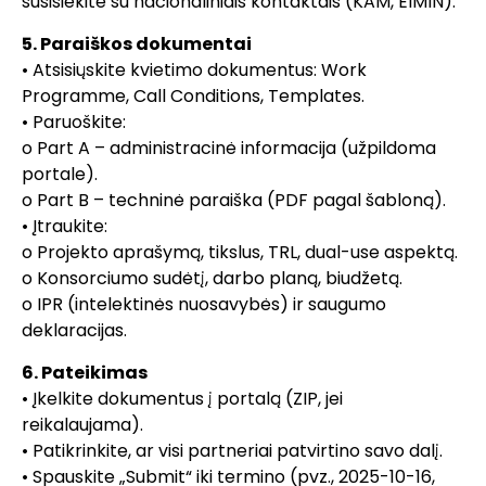
susisiekite su nacionaliniais kontaktais (KAM, EIMIN).
5. Paraiškos dokumentai
• Atsisiųskite kvietimo dokumentus: Work
Programme, Call Conditions, Templates.
• Paruoškite:
o Part A – administracinė informacija (užpildoma
portale).
o Part B – techninė paraiška (PDF pagal šabloną).
• Įtraukite:
o Projekto aprašymą, tikslus, TRL, dual-use aspektą.
o Konsorciumo sudėtį, darbo planą, biudžetą.
o IPR (intelektinės nuosavybės) ir saugumo
deklaracijas.
6. Pateikimas
• Įkelkite dokumentus į portalą (ZIP, jei
reikalaujama).
• Patikrinkite, ar visi partneriai patvirtino savo dalį.
• Spauskite „Submit“ iki termino (pvz., 2025-10-16,