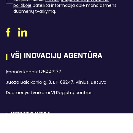
politikoje
pateikta informacija apie mano asmens
duomenų tvarkymą
.
VŠĮ INOVACIJŲ AGENTŪRA
Įmonės kodas: 125447177
Juozo Balčikonio g. 3, LT-08247, Vilnius, Lietuva
Duomenys tvarkomi VĮ Registrų centras
KONTAKTAI
+370 700 77 055