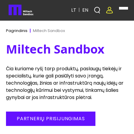
LT
EN
Miltech Sandbox
Pagrindinis
Miltech Sandbox
Čia kuriame ryšį tarp produktų, paslaugų tiekėjų ir
specialistų, kurie gali pasiūlyti savo įrangą,
technologijas, žinias ar infrastruktūrą naujų idėjų ar
technologijų kūrimui bei vystymui, tinkamų šalies
gynybai ar jos infrastruktūros plėtrai.
PARTNERIŲ PRISIJUNGIMAS