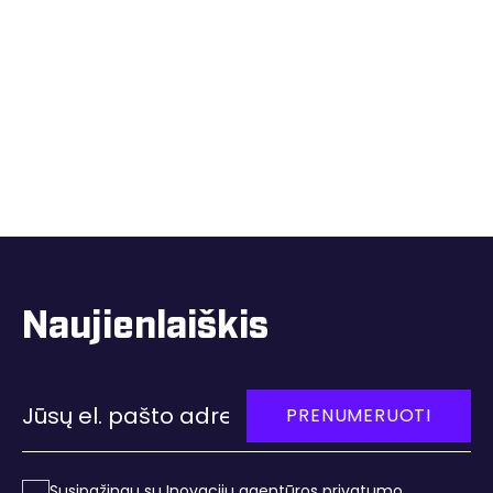
Naujienlaiškis
PRENUMERUOTI
Susipažinau su
Inovacijų agentūros privatumo