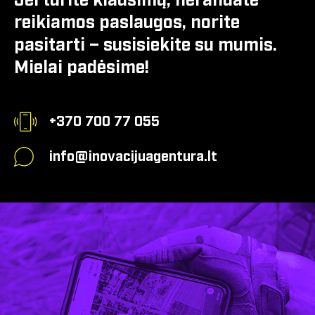
Jei turite klausimų, nerandate
reikiamos paslaugos, norite
pasitarti – susisiekite su mumis.
Mielai padėsime!
+370 700 77 055
info@inovacijuagentura.lt