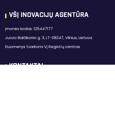
VŠĮ INOVACIJŲ AGENTŪRA
Įmonės kodas: 125447177
Juozo Balčikonio g. 3, LT-08247, Vilnius, Lietuva
Duomenys tvarkomi VĮ Registrų centras
KONTAKTAI
+370 700 77 055
info@inovacijuagentura.lt
inovacijuagentura.lt