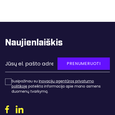
Naujienlaiškis
PRENUMERUOTI
Susipažinau su
Inovacijų agentūros privatumo
politikoje
pateikta informacija apie mano asmens
duomenų tvarkymą
.