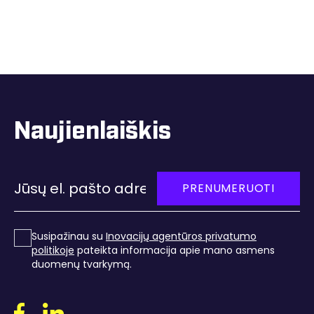
Naujienlaiškis
PRENUMERUOTI
Susipažinau su
Inovacijų agentūros privatumo
politikoje
pateikta informacija apie mano asmens
duomenų tvarkymą
.