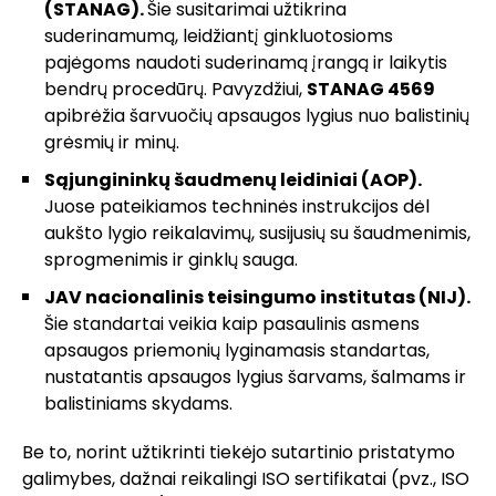
(STANAG)
.
Šie susitarimai užtikrina
suderinamumą, leidžiantį ginkluotosioms
pajėgoms naudoti suderinamą įrangą ir laikytis
bendrų procedūrų. Pavyzdžiui,
STANAG 4569
apibrėžia šarvuočių apsaugos lygius nuo balistinių
grėsmių ir minų.
Sąjungininkų šaudmenų leidiniai (AOP)
.
Juose pateikiamos techninės instrukcijos dėl
aukšto lygio reikalavimų, susijusių su šaudmenimis,
sprogmenimis ir ginklų sauga.
JAV nacionalinis teisingumo institutas (NIJ)
.
Šie standartai veikia kaip pasaulinis asmens
apsaugos priemonių lyginamasis standartas,
nustatantis apsaugos lygius šarvams, šalmams ir
balistiniams skydams.
Be to, norint užtikrinti tiekėjo sutartinio pristatymo
galimybes, dažnai reikalingi ISO sertifikatai (pvz., ISO