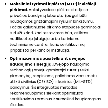
Moksliniai tyrimai ir plėtra (MTP) ir viešieji
pirkimai.
Ankstyvosiose plėtros stadijose
privačios bandymų laboratorijos gali būti
naudojamos grįžtamajam ryšiui ir lankstumui.
Tačiau galutiniuose pirkimo etapuose gamintojai
turi užtikrinti, kad testavimas būtų atliktas
notifikuotoje įstaigoje arba kariniame
techniniame centre, kurio sertifikavimą
pripažįsta perkančioji institucija.
Optimizavimas pasitelkiant dvejopo
naudojimo sinergiją.
Dvejopo naudojimo
technologijų atveju gamintojai turėtų teikti
pirmenybę įrenginiams, galintiems vienu metu
atlikti civilinius (CE/ISO) ir karinius (MIL-STD)
bandymus. Šis integruotas metodas
rekomenduojamas siekiant optimizuoti
sertifikavimo terminus ir sumažinti kaupiamąsias
išlaidas.