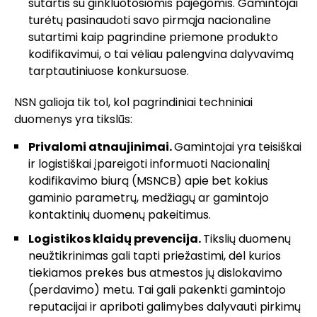
sutartis su ginkluotosiomis pajėgomis. Gamintojai
turėtų pasinaudoti savo pirmąja nacionaline
sutartimi kaip pagrindine priemone produkto
kodifikavimui, o tai vėliau palengvina dalyvavimą
tarptautiniuose konkursuose.
NSN galioja tik tol, kol pagrindiniai techniniai
duomenys yra tikslūs:
Privalomi atnaujinimai.
Gamintojai yra teisiškai
ir logistiškai įpareigoti informuoti Nacionalinį
kodifikavimo biurą (MSNCB) apie bet kokius
gaminio parametrų, medžiagų ar gamintojo
kontaktinių duomenų pakeitimus.
Logistikos klaidų prevencija.
Tikslių duomenų
neužtikrinimas gali tapti priežastimi, dėl kurios
tiekiamos prekės bus atmestos jų dislokavimo
(perdavimo) metu. Tai gali pakenkti gamintojo
reputacijai ir apriboti galimybes dalyvauti pirkimų