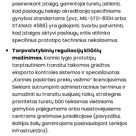
pasirenkant įstaigą, gamintojai turėtų įsitikinti,
kad paslaugų teikėjo akreditacija specifiniams
gynybos standartams (pvz., MIL-STD-810H arba
STANAG 4569) yra galiojanti. Svarbu patvirtinti,
kad įstaigos aktyvi paslaugų sritis atitinka
specifinius prototipo techninius reikalavimus.
Tarpvalstybinių reguliacijų kliūčių
mažinimas.
Karinio lygio prototipų
tarptautiniam tranzitui taikomos griežtos
eksporto kontrolės sistemos ir specializuotas
„Karinės paskirties prekių vežimo“ licencijavimas.
Siekiant sutrumpinti administracinius terminus ir
sumažinti su tranzitu susijusią riziką, strateginis
prioritetas turėtų būti teikiamas vietiniams
gamybos pajėgumams arba nusistovėjusiems
centrams gretimose jurisdikcijose (pavyzdžiui,
Baltijos šalių gamintojams pasinaudojant Lenkijos
infrastruktūra).