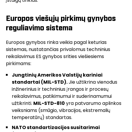
įstaigų tinklas.
Europos viešųjų pirkimų gynybos
reguliavimo sistema
Europos gynybos rinka veikia pagal keturias
sistemas, nustatančias privalomus techninius
reikalavimus ES gynybos srities viešiesiems
pirkimams:
Jungtinių Amerikos Valstijų kariniai
standartai (MIL-STD)
.
Jie užtikrina vienodus
inžinerinius ir techninius įrangos ir procesų
reikalavimus, patikimumui ir suderinamumui
užtikrinti.
MIL-STD-810
yra patvarumo aplinkos
veiksniams (smūgio, vibracijos, ekstremalių
temperatūrų) standartas.
NATO standartizacijos susitarimai