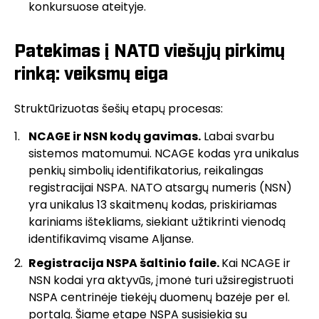
konkursuose ateityje.
Patekimas į NATO viešųjų pirkimų
rinką: veiksmų
eiga
Struktūrizuotas šešių etapų procesas:
NCAGE ir NSN kodų gavimas.
Labai svarbu
sistemos matomumui. NCAGE kodas yra unikalus
penkių simbolių identifikatorius, reikalingas
registracijai NSPA. NATO atsargų numeris (NSN)
yra unikalus 13 skaitmenų kodas, priskiriamas
kariniams ištekliams, siekiant užtikrinti vienodą
identifikavimą visame Aljanse.
Registracija NSPA šaltinio faile.
Kai NCAGE ir
NSN kodai yra aktyvūs, įmonė turi užsiregistruoti
NSPA centrinėje tiekėjų duomenų bazėje per el.
portalą. Šiame etape NSPA susisiekia su