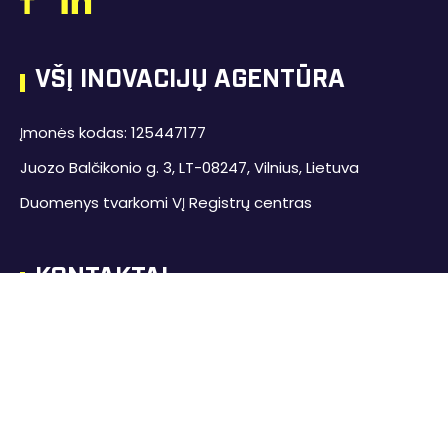
VŠĮ INOVACIJŲ AGENTŪRA
Įmonės kodas: 125447177
Juozo Balčikonio g. 3, LT-08247, Vilnius, Lietuva
Duomenys tvarkomi VĮ Registrų centras
KONTAKTAI
+370 700 77 055
info@inovacijuagentura.lt
inovacijuagentura.lt