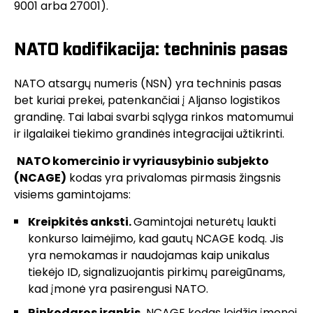
9001 arba 27001).
NATO kodifikacija: techninis pasas
NATO atsargų numeris (NSN) yra techninis pasas
bet kuriai prekei, patenkančiai į Aljanso logistikos
grandinę. Tai labai svarbi sąlyga rinkos matomumui
ir ilgalaikei tiekimo grandinės integracijai užtikrinti.
NATO komercinio ir vyriausybinio subjekto
(NCAGE)
kodas yra privalomas pirmasis žingsnis
visiems gamintojams:
Kreipkitės anksti.
Gamintojai neturėtų laukti
konkurso laimėjimo, kad gautų NCAGE kodą. Jis
yra nemokamas ir naudojamas kaip unikalus
tiekėjo ID, signalizuojantis pirkimų pareigūnams,
kad įmonė yra pasirengusi NATO.
Rinkodaros įrankis.
NCAGE kodas leidžia įmonei