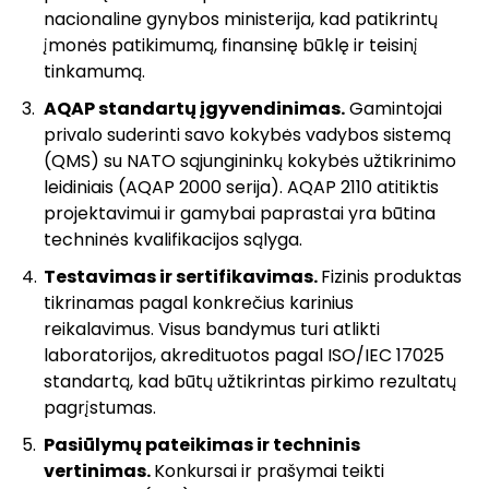
nacionaline gynybos ministerija, kad patikrintų
įmonės patikimumą, finansinę būklę ir teisinį
tinkamumą.
AQAP standartų įgyvendinimas.
Gamintojai
privalo suderinti savo kokybės vadybos sistemą
(QMS) su NATO sąjungininkų kokybės užtikrinimo
leidiniais (AQAP 2000 serija). AQAP 2110 atitiktis
projektavimui ir gamybai paprastai yra būtina
techninės kvalifikacijos sąlyga.
Testavimas ir sertifikavimas.
Fizinis produktas
tikrinamas pagal konkrečius karinius
reikalavimus. Visus bandymus turi atlikti
laboratorijos, akredituotos pagal ISO/IEC 17025
standartą, kad būtų užtikrintas pirkimo rezultatų
pagrįstumas.
Pasiūlymų pateikimas ir techninis
vertinimas.
Konkursai ir prašymai teikti