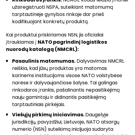
užsiregistruoti NSPA, suteikiant matomumą
tarptautinėje gynybos rinkoje dar prieš
kodifikuojant konkretų produktą.
Kai produktui priskiriamas NSN, jis oficialiai
įtraukiamas į
NATO pagrindinį logistikos
nuorodų katalogą (NMCRL):
Pasaulinis matomumas.
Dalyvavimas NMCRL
reiškia, kad jūsų produktas yra matomas
karinėms institucijoms visose NATO valstybėse
narėse ir dalyvaujančiose šalyse. Tai galingas
rinkodaros įrankis, pašalinantis nepasitikėjimą
nauju gamintoju ir didinantis pasitikėjimą
tarptautiniais pirkėjais.
Viešųjų pirkimų iniciavimas.
Daugelyje
jurisdikcijų, pavyzdžiui, Lietuvoje, NATO atsargų
numerio (NSN) suteikimą inicijuoja sudaryta