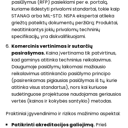
pasiūlymus (RFP) pasiekiami per e. portalą,
kuriame išdėstyti privalomi standartai, tokie kaip
STANAG arba MIL-STD. NSPA ekspertai atlieka
griežtą pateiktų dokumentų peržiūrą; Produktai,
neatitinkantys jokių privalomų techninių
specifikacijų, yra diskvalifikuojami.
Komercinis vertinimas ir sutarčių
pasirašymas.
Kaina įvertinama tik patvirtinus,
kad gaminys atitinka techninius reikalavimus.
Daugumoje pasiūlymų laikomasi mažiausio
reikalavimus atitinkančio pasiūlymo principo
(pasirenkamas pigiausias pasiūlymas iš tų, kurie
atitinka visus standartus), nors kai kuriuose
sudėtinguose projektuose naudojamas geriausios
vertės (kainos ir kokybės santykio) metodas.
Praktiniai įgyvendinimo ir rizikos mažinimo aspektai:
Patikrinti akreditacijos galiojimą.
Prieš